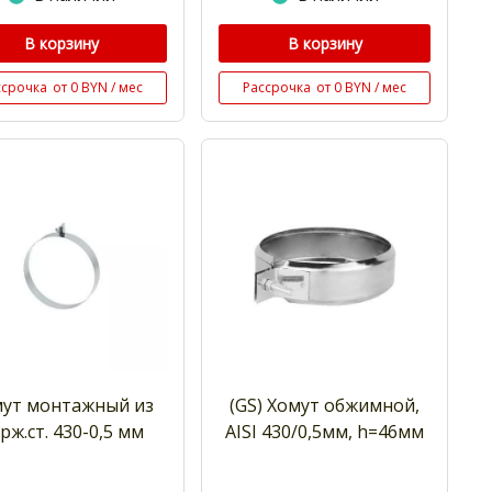
В корзину
В корзину
ссрочка
от 0 BYN / мес
Рассрочка
от 0 BYN / мес
ут монтажный из
(GS) Хомут обжимной,
рж.ст. 430-0,5 мм
AISI 430/0,5мм, h=46мм