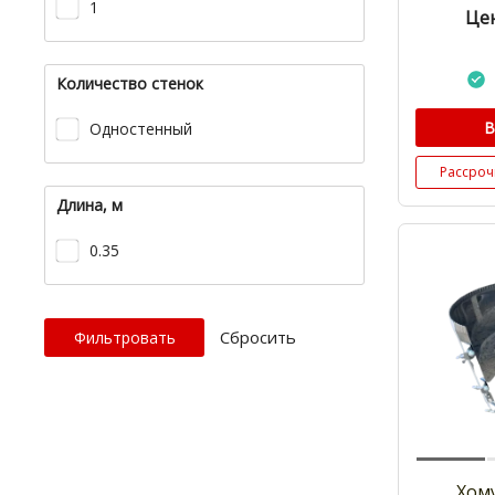
1
Цен
Количество стенок
В
Одностенный
Рассроч
Длина, м
0.35
Cбросить
Хом