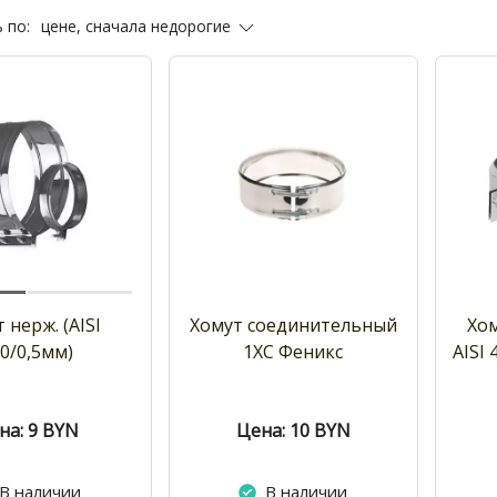
цене, сначала недорогие
 по:
 нерж. (AISI
Хомут соединительный
Хом
0/0,5мм)
1ХС Феникс
AISI
на: 9
BYN
Цена: 10
BYN
В наличии
В наличии