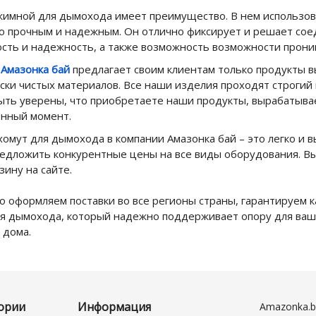
жимной для дымохода имеет преимущество.
В нем использов
го прочным и надежным.
Он отлично фиксирует и решает сое
сть и надежность, а также возможность возможности проник
я
Амазонка бай
предлагает своим клиентам только продукты в
ски чистых материалов.
Все наши изделия проходят строгий 
ыть уверены, что приобретаете наши продукты, вырабатывае
енный момент.
хомут для дымохода в компании Амазонка бай – это легко и 
редложить конкурентные цены на все виды оборудования.
Вы
зину на сайте.
 оформляем поставки во все регионы страны, гарантируем 
ля дымохода, который надежно поддерживает опору для ваш
 дома.
ории
Информация
Amazonka.b