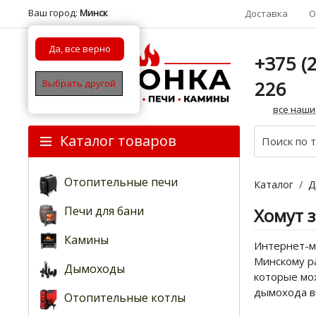
Ваш город:
Минск
Доставка
О
Да, все верно
+375 (2
226
Выбрать другой
все наши
Каталог товаров
Отопительные печи
Каталог
/
Д
Печи для бани
Хомут 
Камины
Интернет-ма
Минскому ра
Дымоходы
которые мож
дымохода в
Отопительные котлы