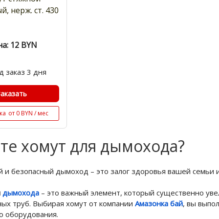
й, нерж. ст. 430
а: 12
BYN
д заказ 3 дня
Заказать
ка
от 0 BYN / мес
те хомут для дымохода?
и безопасный дымоход – это залог здоровья вашей семьи и
я
дымохода
– это важный элемент, который существенно уве
ых труб.
Выбирая хомут от компании
Амазонка бай
, вы выпо
о оборудования.