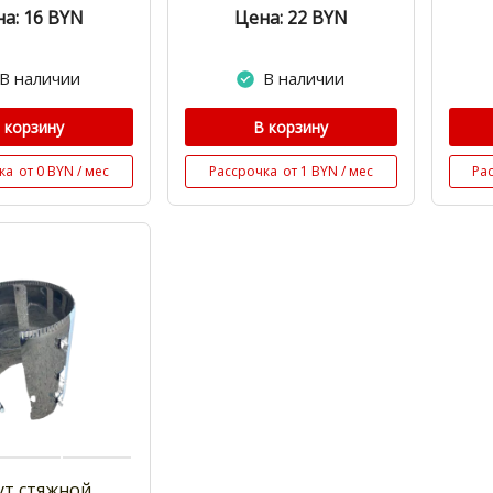
а: 16
BYN
Цена: 22
BYN
В наличии
В наличии
 корзину
В корзину
ка
от 0 BYN / мес
Рассрочка
от 1 BYN / мес
Ра
ут стяжной