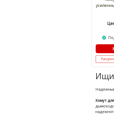
усиленны
Цен
По
Рассроч
Ищи
Надежный 
Хомут дл
дымоходн
надежног