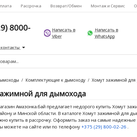
плата
Рассрочка
Возврат/Обмен
Монтаж и Сервис
О
9) 8000-
Написать в
Написать в
Viber
WhatsApp
 контакты
ымоходы
/
Комплектующие к дымоходу
/
Хомут зажимной для
зажимной для дымохода
газин Амазонка.бай предлагает недорого купить Хомут зажи
йону и Минской области. В каталоге Хомут зажимной для ды
но купить в рассрочку. Оформить заказ на самые надежные 
ы можете на сайте или по телефону
+375 (29) 800-02-26
.