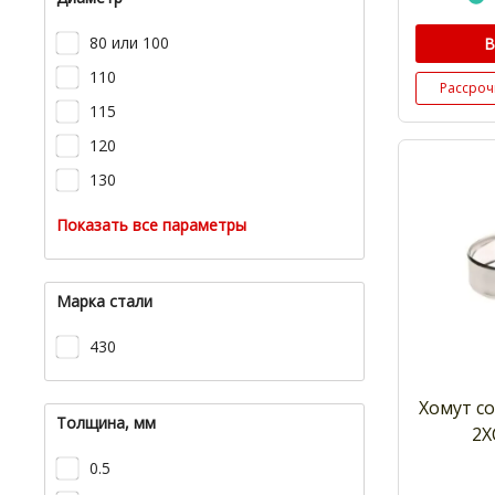
80 или 100
В
110
Рассроч
115
120
130
Показать все параметры
Марка стали
430
Хомут с
Толщина, мм
2Х
0.5