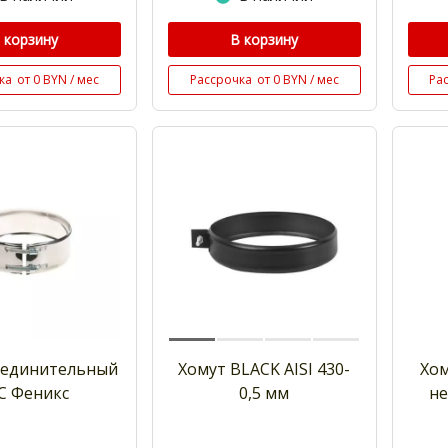
 корзину
В корзину
ка
от 0 BYN / мес
Рассрочка
от 0 BYN / мес
Ра
оединительный
Хомут BLACK AISI 430-
Хом
С Феникс
0,5 мм
не