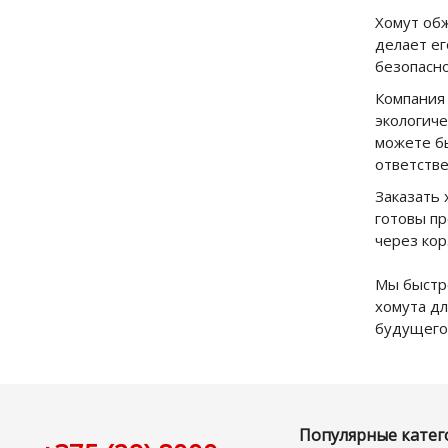
Хомут об
делает е
безопасно
Компани
экологиче
можете б
ответств
Заказать 
готовы п
через кор
Мы быстро
хомута д
будущего
Популярные катег