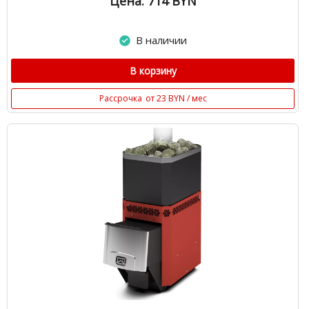
Цена: 714
BYN
В наличии
В корзину
Рассрочка
от 23 BYN / мес