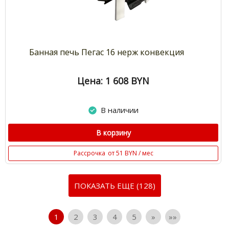
Банная печь Пегас 16 нерж конвекция
Цена: 1 608
BYN
В наличии
В корзину
Рассрочка
от 51 BYN / мес
ПОКАЗАТЬ ЕЩЕ (128)
1
2
3
4
5
»
»»