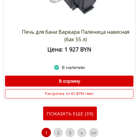
Печь для бани Варвара Паленица навесная
(бак 55 л)
Цена: 1 927
BYN
В наличии
В корзину
Рассрочка
от 61 BYN / мес
ПОКАЗАТЬ ЕЩЕ (39)
1
2
3
»
»»