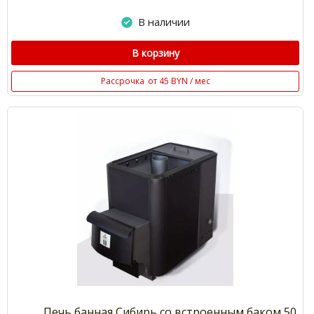
В наличии
В корзину
Рассрочка
от 45 BYN / мес
Печь банная Сибирь со встроенным баком 50