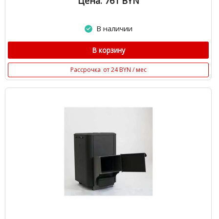
Цена: 761
BYN
В наличии
В корзину
Рассрочка
от 24 BYN / мес