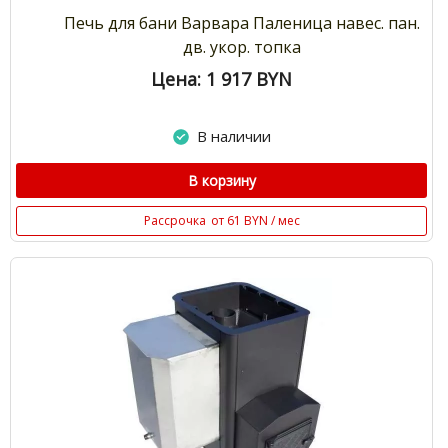
Печь для бани Варвара Паленица навес. пан.
дв. укор. топка
Цена: 1 917
BYN
В наличии
В корзину
Рассрочка
от 61 BYN / мес