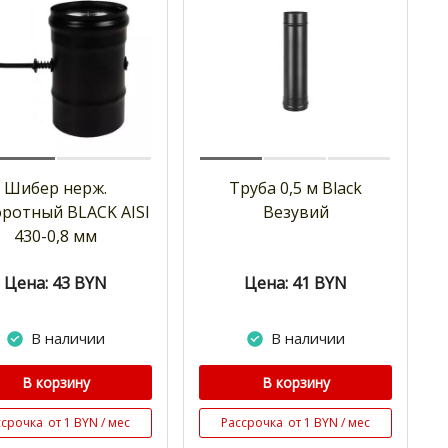
Шибер нерж.
Труба 0,5 м Black
ротный BLACK AISI
Везувий
430-0,8 мм
Цена: 43
BYN
Цена: 41
BYN
В наличии
В наличии
В корзину
В корзину
ссрочка
от 1 BYN / мес
Рассрочка
от 1 BYN / мес