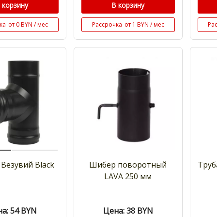
 корзину
В корзину
ка
от 0 BYN / мес
Рассрочка
от 1 BYN / мес
Ра
Везувий Black
Шибер поворотный
Труб
LAVA 250 мм
а: 54
BYN
Цена: 38
BYN