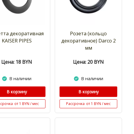
етта декоративная
Розета (кольцо
KAISER PIPES
декоративное) Darco 2
мм
Цена: 18
BYN
Цена: 20
BYN
В наличии
В наличии
В корзину
В корзину
ссрочка
от 1 BYN / мес
Рассрочка
от 1 BYN / мес