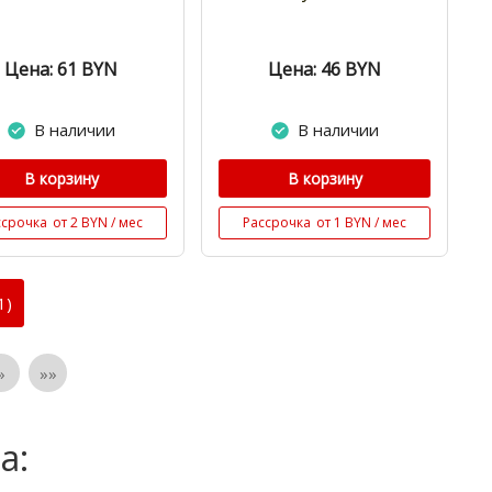
Цена: 61
BYN
Цена: 46
BYN
В наличии
В наличии
В корзину
В корзину
ссрочка
от 2 BYN / мес
Рассрочка
от 1 BYN / мес
1)
»
»»
а: