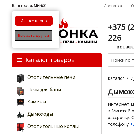
Ваш город:
Минск
Доставка
О
Да, все верно
+375 (2
226
Выбрать другой
все наши
Каталог товаров
Отопительные печи
Каталог
/
Д
Печи для бани
Дымохо
Камины
Интернет-м
и Минской о
Дымоходы
рассрочку.
телефону
+
Отопительные котлы