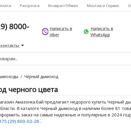
плата
Рассрочка
Возврат/Обмен
Монтаж и Сервис
О
9) 8000-
Написать в
Написать в
Viber
WhatsApp
 контакты
ымоходы
/
Черный дымоход
д черного цвета
агазин Амазонка.бай предлагает недорого купить Черный ды
бласти. В каталоге Черный дымоход в наличии более 81 това
 Оформить заказ на самые надежные и популярные в 2024 го
375 (29) 800-02-26
.