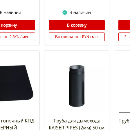
В наличии
В наличии
 корзину
В корзину
ка
от 2 BYN / мес
Рассрочка
от 1 BYN / мес
Ра
итопочный КПД
Труба для дымохода
Труб
ЧЕРНЫЙ
KAISER PIPES (2мм) 50 см