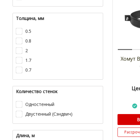
Толщина, мм
0.5
0.8
2
Хомут B
1.7
0.7
Цен
Количество стенок
Одностенный
Двустенный (Сэндвич)
В
Рассроч
Длина, м