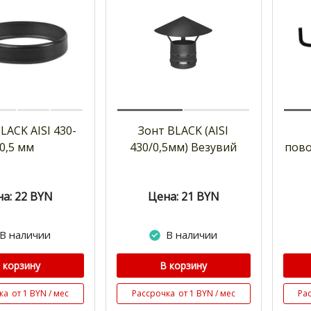
LACK AISI 430-
Зонт BLACK (AISI
0,5 мм
430/0,5мм) Везувий
пово
а: 22
BYN
Цена: 21
BYN
В наличии
В наличии
 корзину
В корзину
ка
от 1 BYN / мес
Рассрочка
от 1 BYN / мес
Ра