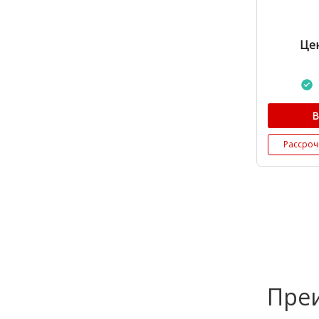
Цен
В
Рассроч
Преи