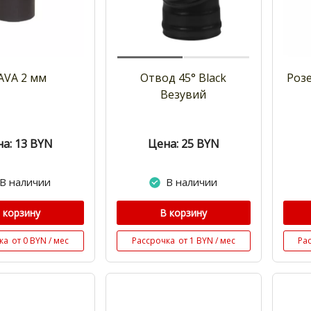
AVA 2 мм
Отвод 45° Black
Роз
Везувий
а: 13
BYN
Цена: 25
BYN
В наличии
В наличии
 корзину
В корзину
ка
от 0 BYN / мес
Рассрочка
от 1 BYN / мес
Ра