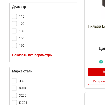
Диаметр
115
120
Гильза L
130
150
160
Цен
Показать все параметры
Марка стали
В
430
Рассроч
08ПС
S235
DC01