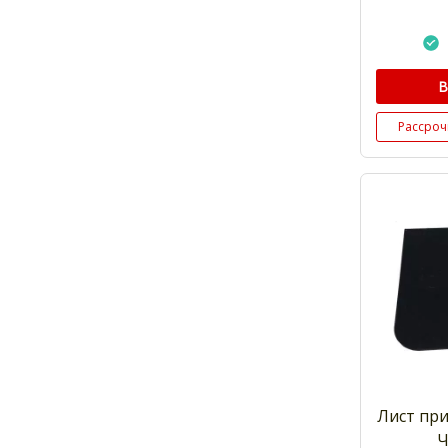
В
Рассроч
Лист пр