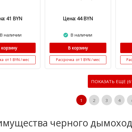
а: 41
BYN
Цена: 44
BYN
В наличии
В наличии
 корзину
В корзину
ка
от 1 BYN / мес
Рассрочка
от 1 BYN / мес
Ра
ПОКАЗАТЬ ЕЩЕ (6
1
2
3
4
мущества черного дымоход