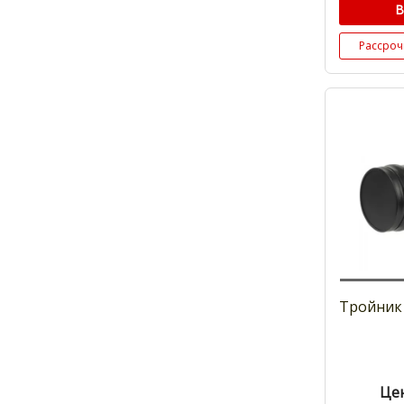
В
Рассроч
Тройник 
Цен