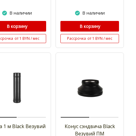
В наличии
В наличии
В корзину
В корзину
ссрочка
от 1 BYN / мес
Рассрочка
от 1 BYN / мес
а 1 м Black Везувий
Конус сэндвича Black
Везувий ПМ