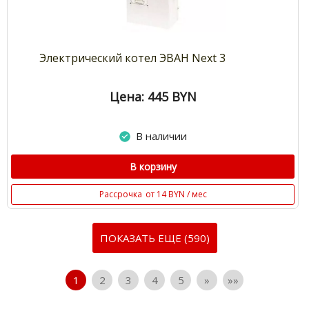
Электрический котел ЭВАН Next 3
Цена: 445
BYN
В наличии
В корзину
Рассрочка
от 14 BYN / мес
ПОКАЗАТЬ ЕЩЕ (590)
1
2
3
4
5
»
»»