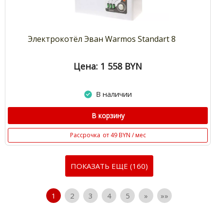
Электрокотёл Эван Warmos Standart 8
Цена: 1 558
BYN
В наличии
В корзину
Рассрочка
от 49 BYN / мес
ПОКАЗАТЬ ЕЩЕ (160)
1
2
3
4
5
»
»»