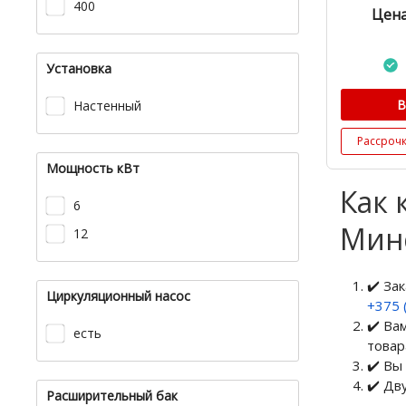
400
Цена
Установка
В
Настенный
Рассроч
Мощность кВт
Как 
6
Мин
12
✔️ За
Циркуляционный насос
+375 
✔️ Ва
есть
товар
✔️ Вы
✔️ Дв
Расширительный бак