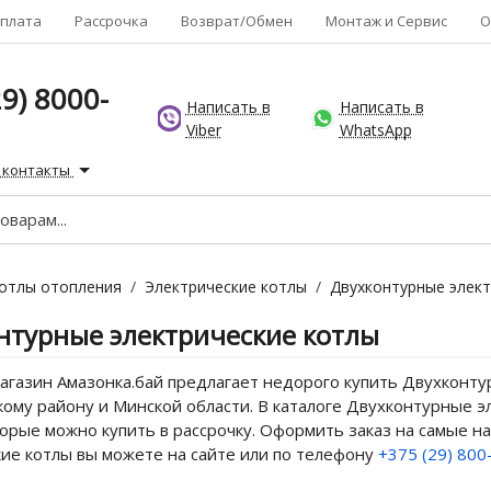
плата
Рассрочка
Возврат/Обмен
Монтаж и Сервис
О
9) 8000-
Написать в
Написать в
Viber
WhatsApp
 контакты
отлы отопления
/
Электрические котлы
/
Двухконтурные элект
нтурные электрические котлы
газин Амазонка.бай предлагает недорого купить Двухконтур
ому району и Минской области. В каталоге Двухконтурные эл
торые можно купить в рассрочку. Оформить заказ на самые 
кие котлы вы можете на сайте или по телефону
+375 (29) 80