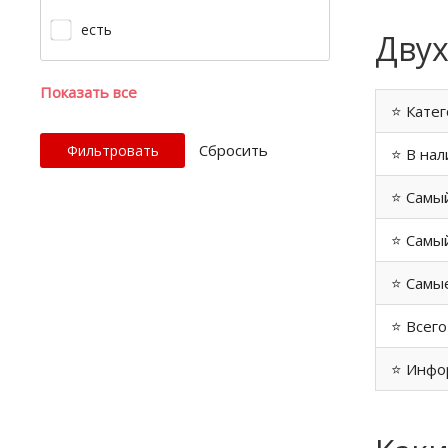
есть
Двух
Показать все
⭐ Катег
Cбросить
⭐ В нал
⭐ Самы
⭐ Самый
⭐ Самые
⭐ Всего
⭐ Инфо