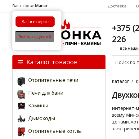
Ваш город:
Минск
Доставка
О
Да, все верно
+375 (2
226
Выбрать другой
все наши
Каталог товаров
Отопительные печи
Каталог
/
К
Печи для бани
Двухко
Камины
Интернет-ма
всему Минск
Дымоходы
ценами, ко
электричес
Отопительные котлы