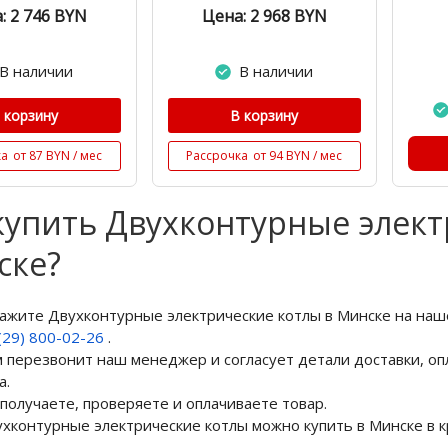
: 2 746
BYN
Цена: 2 968
BYN
В наличии
В наличии
 корзину
В корзину
ка
от 87 BYN / мес
Рассрочка
от 94 BYN / мес
купить Двухконтурные элект
ске?
кажите Двухконтурные электрические котлы в Минске на на
(29) 800-02-26
.
м перезвонит наш менеджер и согласует детали доставки, оп
а.
 получаете, проверяете и оплачиваете товар.
ухконтурные электрические котлы можно купить в Минске в к