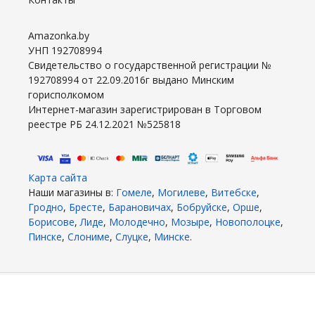
Amazonka.by
УНП 192708994
Свидетельство о государственной регистрации №
192708994 от 22.09.2016г выдано Минским
горисполкомом
Интернет-магазин зарегистрирован в Торговом
реестре РБ 24.12.2021 №525818
Карта сайта
Наши магазины в:
Гомеле
,
Могилеве
,
Витебске
,
Гродно
,
Бресте
,
Барановичах
,
Бобруйске
,
Орше
,
Борисове
,
Лиде
,
Молодечно
,
Мозыре
,
Новополоцке
,
Пинске
,
Слониме
,
Слуцке
,
Минске
.
2026 год. Все права защищены.