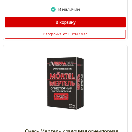
В наличии
В корзину
Рассрочка
от 1 BYN / мес
Смесь Мертель кладочная огнеупорная