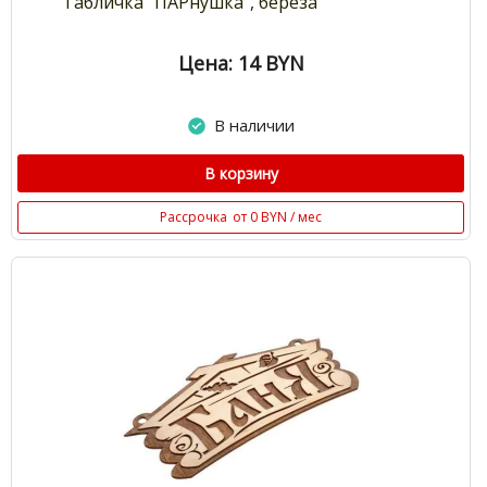
Табличка "ПАРнушка", берёза
Цена: 14
BYN
В наличии
В корзину
Рассрочка
от 0 BYN / мес