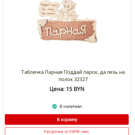
Табличка Парная Поддай парок, да лезь на
полок 32327
Цена: 15
BYN
В наличии
В корзину
Рассрочка
от 0 BYN / мес