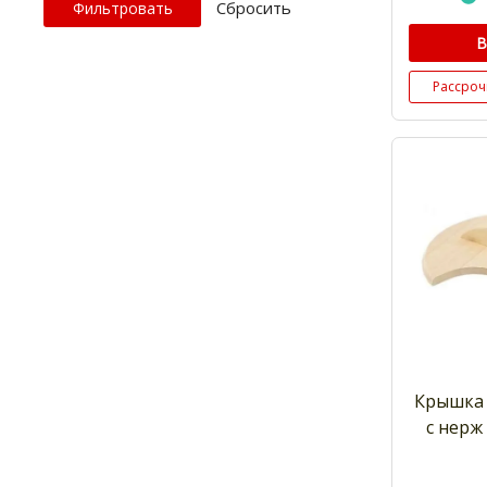
Cбросить
В
Рассроч
Крышка 
с нерж