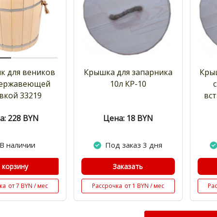
к для веников
Крышка для запарника
Кры
 нержавеющей
10л КР-10
вкой 33219
вст
а: 228
BYN
Цена: 18
BYN
В наличии
Под заказ 3 дня
 корзину
Заказать
ка
от 7 BYN / мес
Рассрочка
от 1 BYN / мес
Ра