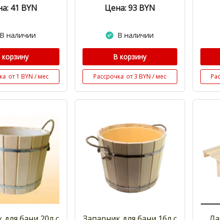
а: 41
BYN
Цена: 93
BYN
В наличии
В наличии
 корзину
В корзину
ка
от 1 BYN / мес
Рассрочка
от 3 BYN / мес
Ра
 для бани 20л с
Запарник для бани 16л с
Ла