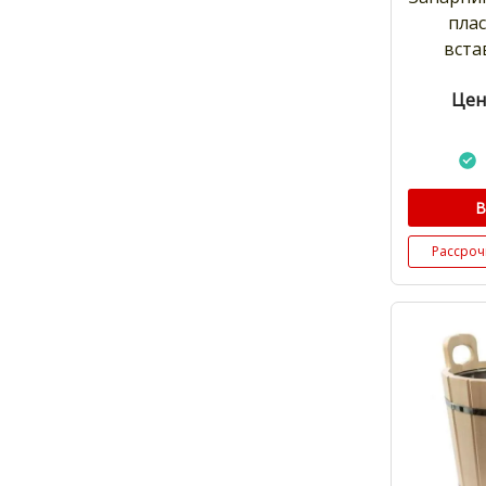
пла
вста
Цен
В
Рассроч