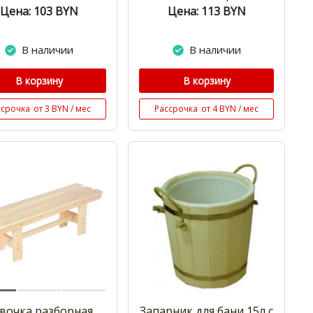
Цена: 103
BYN
Цена: 113
BYN
В наличии
В наличии
В корзину
В корзину
ссрочка
от 3 BYN / мес
Рассрочка
от 4 BYN / мес
вочка разборная
Запарник для бани 15л с