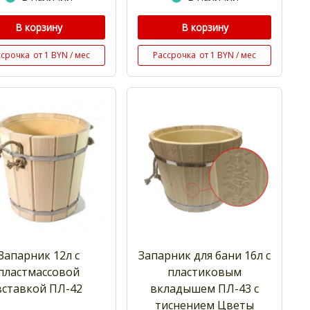
В корзину
В корзину
ссрочка
от 1 BYN / мес
Рассрочка
от 1 BYN / мес
Запарник 12л с
Запарник для бани 16л с
пластмассовой
пластиковым
вставкой ПЛ-42
вкладышем ПЛ-43 с
тиснением Цветы