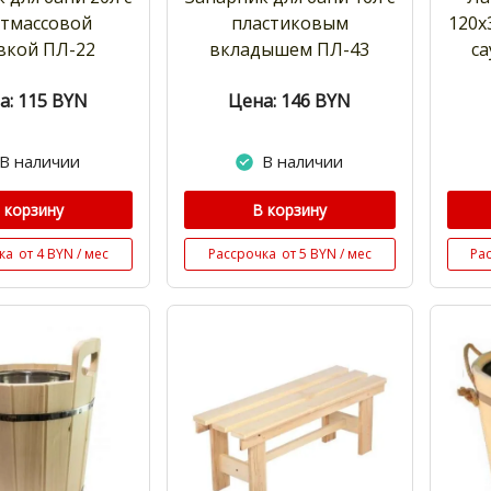
стмассовой
пластиковым
120х
вкой ПЛ-22
вкладышем ПЛ-43
са
а: 115
BYN
Цена: 146
BYN
В наличии
В наличии
 корзину
В корзину
ка
от 4 BYN / мес
Рассрочка
от 5 BYN / мес
Ра