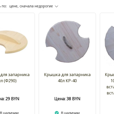
цене, сначала недорогие
 по:
для запарника
Крышка для запарника
Кры
0л (Ф290)
40л КР-40
1
вст
вст
а: 29
BYN
Цена: 38
BYN
В наличии
В наличии