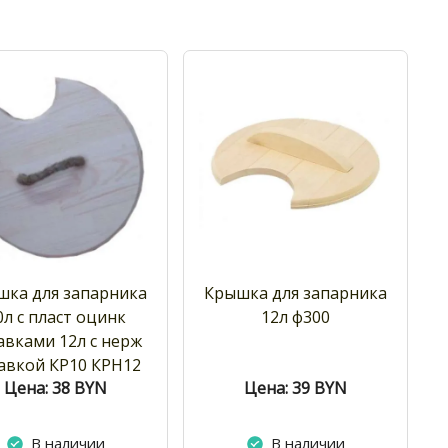
шка для запарника
Крышка для запарника
0л с пласт оцинк
12л ф300
авками 12л с нерж
авкой КР10 КРН12
Цена: 38
BYN
Цена: 39
BYN
В наличии
В наличии