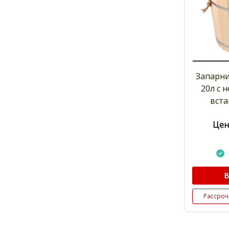
Запарни
20л с
вста
Цен
В
Рассроч