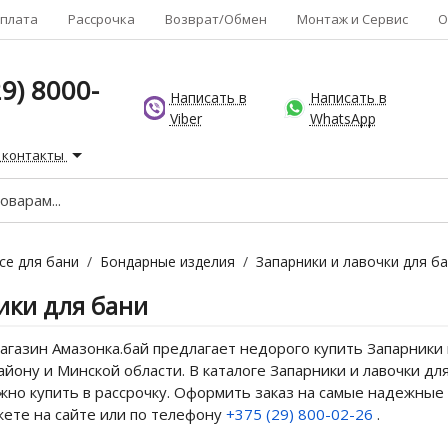
плата
Рассрочка
Возврат/Обмен
Монтаж и Сервис
О
9) 8000-
Написать в
Написать в
Viber
WhatsApp
 контакты
се для бани
/
Бондарные изделия
/
Запарники и лавочки для б
ики для бани
газин Амазонка.бай предлагает недорого купить Запарники и
йону и Минской области. В каталоге Запарники и лавочки для
но купить в рассрочку. Оформить заказ на самые надежные 
жете на сайте или по телефону
+375 (29) 800-02-26
.