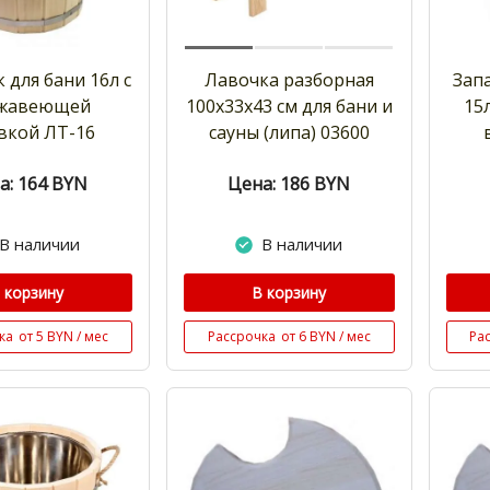
 для бани 16л с
Лавочка разборная
Зап
жавеющей
100х33х43 см для бани и
15
вкой ЛТ-16
сауны (липа) 03600
а: 164
BYN
Цена: 186
BYN
В наличии
В наличии
 корзину
В корзину
ка
от 5 BYN / мес
Рассрочка
от 6 BYN / мес
Ра