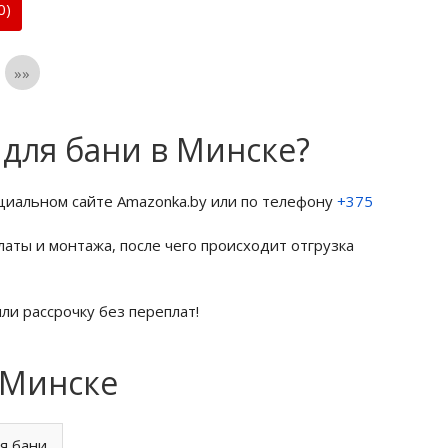
0)
»»
 для бани в Минске?
ициальном сайте Amazonka.by или по телефону
+375
латы и монтажа, после чего происходит отгрузка
ли рассрочку без переплат!
 Минске
ля бани