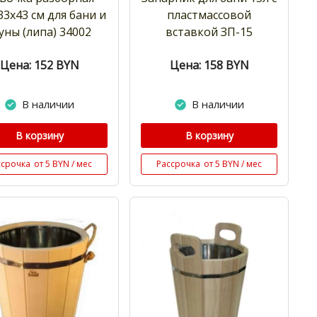
33х43 см для бани и
пластмассовой
уны (липа) 34002
вставкой ЗП-15
Цена: 152
BYN
Цена: 158
BYN
В наличии
В наличии
В корзину
В корзину
ссрочка
от 5 BYN / мес
Рассрочка
от 5 BYN / мес