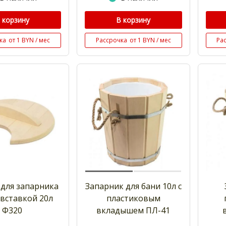
 корзину
В корзину
ка
от 1 BYN / мес
Рассрочка
от 1 BYN / мес
Ра
для запарника
Запарник для бани 10л с
 вставкой 20л
пластиковым
Ф320
вкладышем ПЛ-41