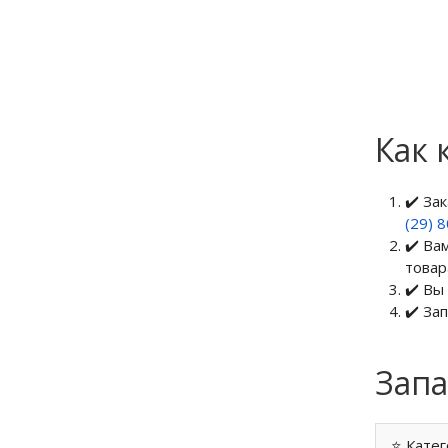
Как 
✔️ За
(29) 
✔️ Ва
товар
✔️ Вы
✔️ За
Запа
⭐ Катег