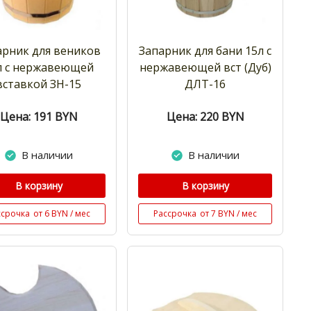
арник для веников
Запарник для бани 15л с
л с нержавеющей
нержавеющей вст (Дуб)
вставкой ЗН-15
ДЛТ-16
Цена: 191
BYN
Цена: 220
BYN
В наличии
В наличии
В корзину
В корзину
ссрочка
от 6 BYN / мес
Рассрочка
от 7 BYN / мес