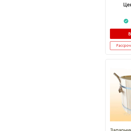
Цен
В
Рассроч
Запарник