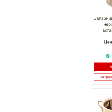
Запарник
нер
вста
Цен
В
Рассроч