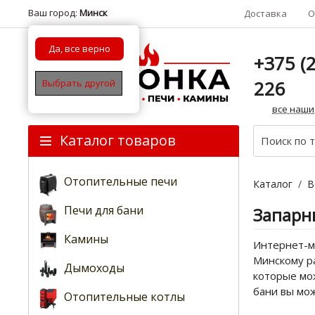
Ваш город:
Минск
Доставка
О
Да, все верно
+375 (2
226
Выбрать другой
все наши
Каталог товаров
Отопительные печи
Каталог
/
В
Печи для бани
Запарн
Камины
Интернет-ма
Минскому ра
Дымоходы
которые мож
бани вы мо
Отопительные котлы