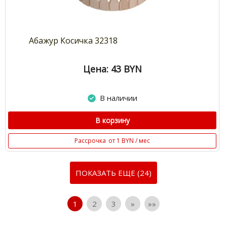
Абажур Косичка 32318
Цена: 43
BYN
В наличии
В корзину
Рассрочка
от 1 BYN / мес
ПОКАЗАТЬ ЕЩЕ (24)
1
2
3
»
»»