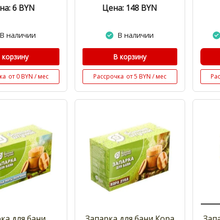
на: 6
BYN
Цена: 148
BYN
В наличии
В наличии
 корзину
В корзину
ка
от 0 BYN / мес
Рассрочка
от 5 BYN / мес
Ра
ка для бани
Запарка для бани Кора
Зап