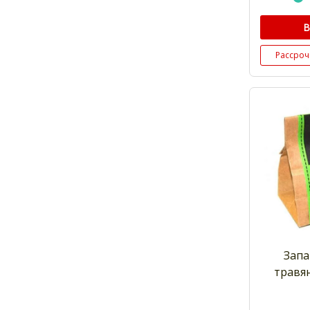
В
Рассроч
Запа
травя