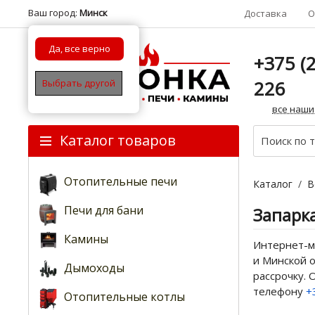
Ваш город:
Минск
Доставка
О
Да, все верно
+375 (2
226
Выбрать другой
все наши
Каталог товаров
Отопительные печи
Каталог
/
В
Печи для бани
Запарк
Камины
Интернет-ма
и Минской о
Дымоходы
рассрочку. 
телефону
+
Отопительные котлы