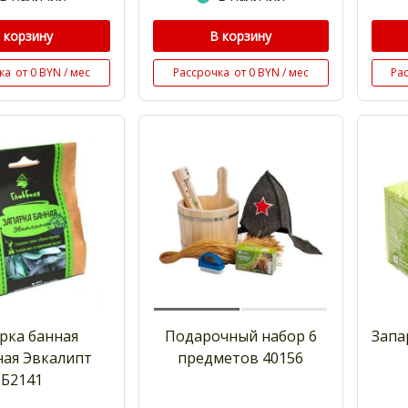
 корзину
В корзину
ка
от 0 BYN / мес
Рассрочка
от 0 BYN / мес
Ра
рка банная
Подарочный набор 6
Запа
ная Эвкалипт
предметов 40156
Б2141