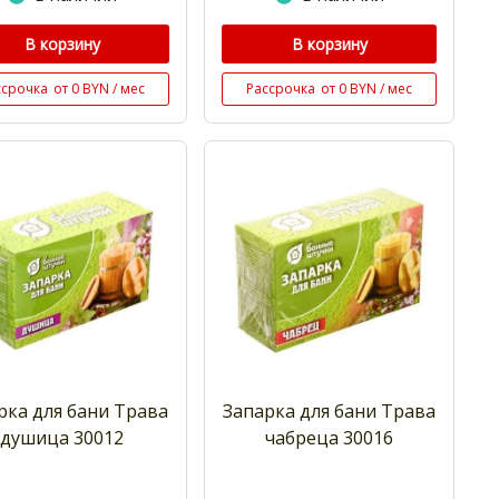
В корзину
В корзину
ссрочка
от 0 BYN / мес
Рассрочка
от 0 BYN / мес
рка для бани Трава
Запарка для бани Трава
душица 30012
чабреца 30016