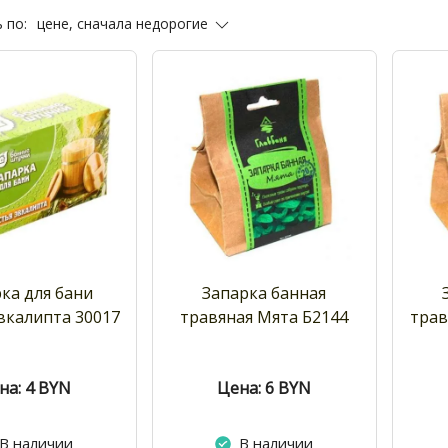
цене, сначала недорогие
 по:
ка для бани
Запарка банная
вкалипта 30017
травяная Мята Б2144
трав
на: 4
BYN
Цена: 6
BYN
В наличии
В наличии