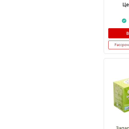
Це
В
Рассроч
Запар