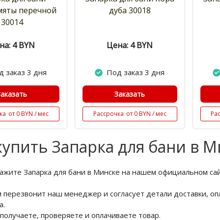
мяты перечной
дуба 30018
30014
на: 4
BYN
Цена: 4
BYN
д заказ 3 дня
Под заказ 3 дня
Заказать
Заказать
ка
от 0 BYN / мес
Рассрочка
от 0 BYN / мес
Ра
купить Запарка для бани в М
кажите Запарка для бани в Минске на нашем официальном са
м перезвонит наш менеджер и согласует детали доставки, оп
а.
 получаете, проверяете и оплачиваете товар.