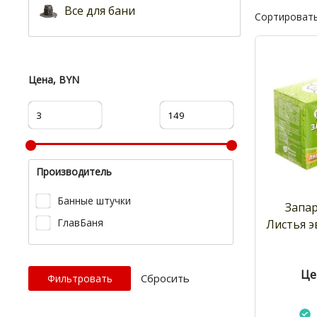
Все для бани
Сортировать
Цена, BYN
Производитель
Банные штучки
Запар
ГлавБаня
Листья э
Це
Cбросить