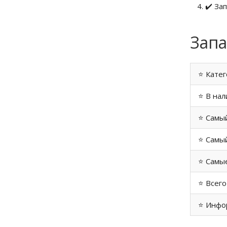
✔️ За
Запа
⭐ Катег
⭐ В нал
⭐ Самы
⭐ Самый
⭐ Самые
⭐ Всего
⭐ Инфо