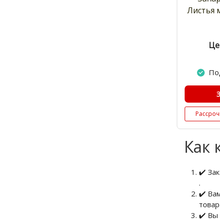
Листья 
Це
По
Рассроч
Как 
✔️ За
.
✔️ Ва
товар
✔️ Вы