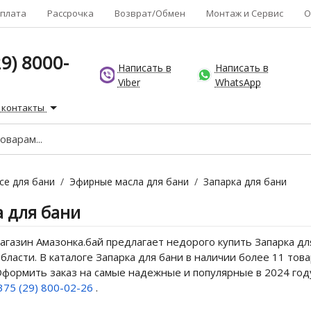
плата
Рассрочка
Возврат/Обмен
Монтаж и Сервис
О
9) 8000-
Написать в
Написать в
Viber
WhatsApp
 контакты
се для бани
/
Эфирные масла для бани
/
Запарка для бани
а для бани
газин Амазонка.бай предлагает недорого купить Запарка дл
бласти. В каталоге Запарка для бани в наличии более 11 тов
Оформить заказ на самые надежные и популярные в 2024 году
375 (29) 800-02-26
.