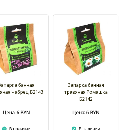
Запарка банная
Запарка банная
яная Чабрец Б2143
травяная Ромашка
Б2142
Цена: 6
BYN
Цена: 6
BYN
В наличии
В наличии