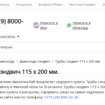
плата
Рассрочка
Возврат/Обмен
Монтаж и Сервис
О
9) 8000-
Написать в
Написать в
Viber
WhatsApp
 контакты
ымоходы
/
Дымоходы сэндвич
/
Трубы сэндвич 115 х 200 мм
эндвич 115 х 200 мм.
газин Амазонка.бай предлагает недорого купить Трубы сэндв
йону и Минской области. В каталоге Трубы сэндвич 115 х 20
но купить в рассрочку. Оформить заказ на самые надежные 
на сайте или по телефону
+375 (29) 800-02-26
.