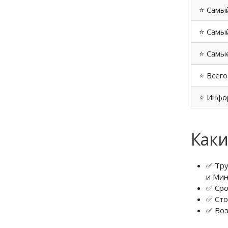
⭐ Самы
⭐ Самый
⭐ Самые
⭐ Всего
⭐ Инфо
Каки
✅ Тру
и Мин
✅ Сро
✅ Сто
✅ Воз