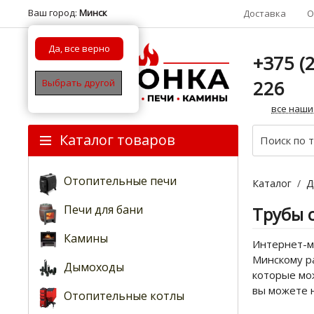
Ваш город:
Минск
Доставка
О
Да, все верно
+375 (2
226
Выбрать другой
все наши
Каталог товаров
Отопительные печи
Каталог
/
Д
Печи для бани
Трубы с
Камины
Интернет-ма
Минскому ра
Дымоходы
которые мож
вы можете 
Отопительные котлы