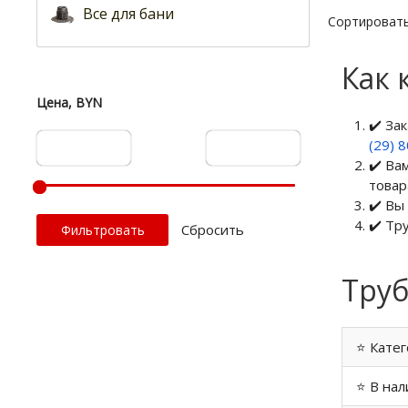
Все для бани
Сортировать
Как 
Цена, BYN
✔️ За
(29) 
✔️ Ва
товар
✔️ Вы
✔️ Тр
Cбросить
Труб
⭐ Катег
⭐ В нал