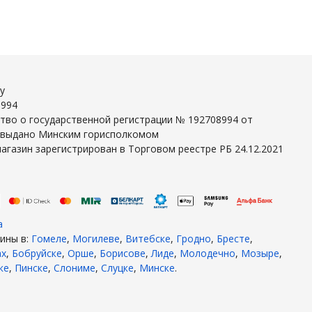
y
8994
тво о государственной регистрации № 192708994 от
г выдано Минским горисполкомом
агазин зарегистрирован в Торговом реестре РБ 24.12.2021
а
ины в:
Гомеле
,
Могилеве
,
Витебске
,
Гродно
,
Бресте
,
ах
,
Бобруйске
,
Орше
,
Борисове
,
Лиде
,
Молодечно
,
Мозыре
,
ке
,
Пинске
,
Слониме
,
Слуцке
,
Минске
.