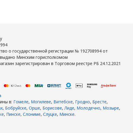
y
8994
тво о государственной регистрации № 192708994 от
г выдано Минским горисполкомом
агазин зарегистрирован в Торговом реестре РБ 24.12.2021
а
ины в:
Гомеле
,
Могилеве
,
Витебске
,
Гродно
,
Бресте
,
ах
,
Бобруйске
,
Орше
,
Борисове
,
Лиде
,
Молодечно
,
Мозыре
,
ке
,
Пинске
,
Слониме
,
Слуцке
,
Минске
.