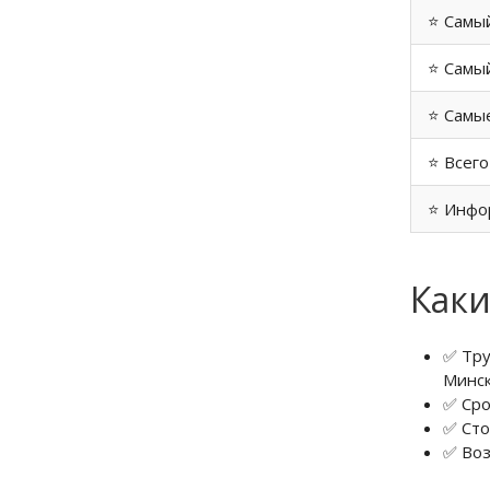
⭐ Самы
⭐ Самый
⭐ Самые
⭐ Всего
⭐ Инфо
Каки
✅ Тру
Минск
✅ Сро
✅ Сто
✅ Воз