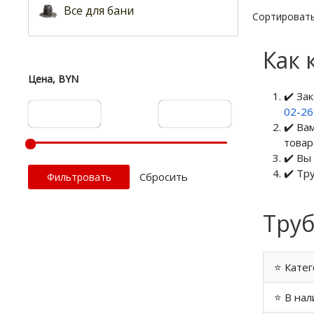
Все для бани
Сортировать
Как 
Цена, BYN
✔️ За
02-2
✔️ Ва
товар
✔️ Вы
✔️ Тр
Cбросить
Труб
⭐ Катег
⭐ В нал