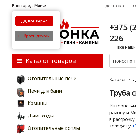
Ваш город:
Минск
Доставка
О
Да, все верно
+375 (2
226
Выбрать другой
все наши
Каталог товаров
Отопительные печи
Каталог
/
Д
Печи для бани
Труба 
Камины
Интернет-ма
району и Ми
Дымоходы
в рассрочку
телефону
+
Отопительные котлы