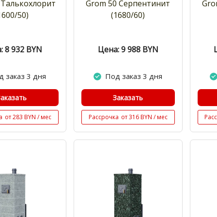
 Талькохлорит
Grom 50 Cерпентинит
Gro
1600/50)
(1680/60)
: 8 932
BYN
Цена: 9 988
BYN
д заказ 3 дня
Под заказ 3 дня
Заказать
Заказать
а
от 283 BYN / мес
Рассрочка
от 316 BYN / мес
Рас