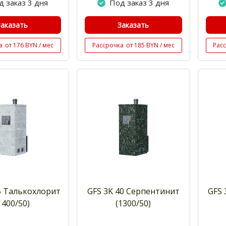
д заказ 3 дня
Под заказ 3 дня
Заказать
Заказать
а
от 176 BYN / мес
Рассрочка
от 185 BYN / мес
Рас
5 Талькохлорит
GFS 3K 40 Cерпентинит
GFS 
1400/50)
(1300/50)