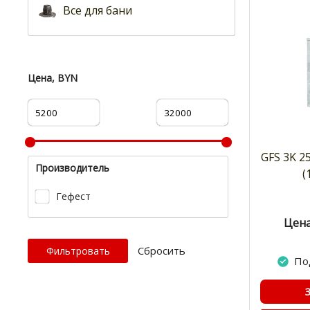
Все для бани
Цена, BYN
GFS 3K 2
Производитель
(
Гефест
Цена
Cбросить
По