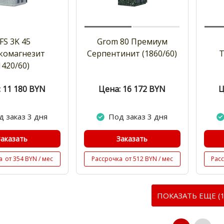
FS 3K 45
Grom 80 Премиум
комагнезит
Cерпентинит (1860/60)
Т
1420/60)
 11 180
BYN
Цена: 16 172
BYN
Ц
д заказ 3 дня
Под заказ 3 дня
Заказать
Заказать
а
от 354 BYN / мес
Рассрочка
от 512 BYN / мес
Рас
ПОКАЗАТЬ ЕЩЕ (1