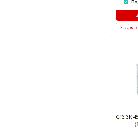
По
Рассрочк
GFS 3K 4
(