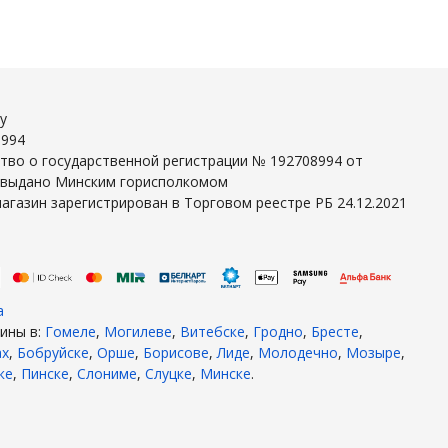
y
8994
тво о государственной регистрации № 192708994 от
г выдано Минским горисполкомом
агазин зарегистрирован в Торговом реестре РБ 24.12.2021
а
ины в:
Гомеле
,
Могилеве
,
Витебске
,
Гродно
,
Бресте
,
ах
,
Бобруйске
,
Орше
,
Борисове
,
Лиде
,
Молодечно
,
Мозыре
,
ке
,
Пинске
,
Слониме
,
Слуцке
,
Минске
.