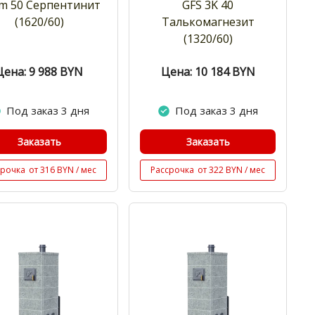
m 50 Cерпентинит
GFS 3K 40
(1620/60)
Талькомагнезит
(1320/60)
Цена: 9 988
BYN
Цена: 10 184
BYN
Под заказ 3 дня
Под заказ 3 дня
Заказать
Заказать
срочка
от 316 BYN / мес
Рассрочка
от 322 BYN / мес