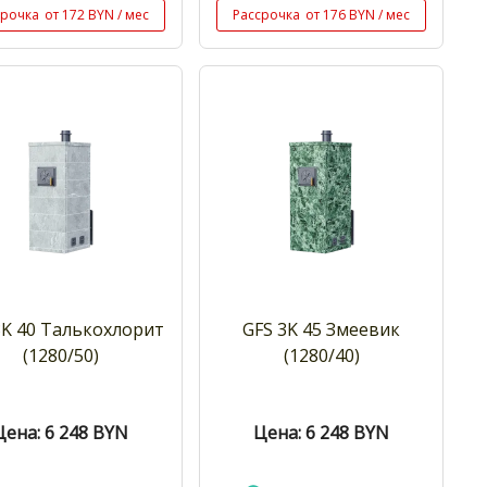
срочка
от 172 BYN / мес
Рассрочка
от 176 BYN / мес
3K 40 Талькохлорит
GFS 3K 45 Змеевик
(1280/50)
(1280/40)
Цена: 6 248
BYN
Цена: 6 248
BYN