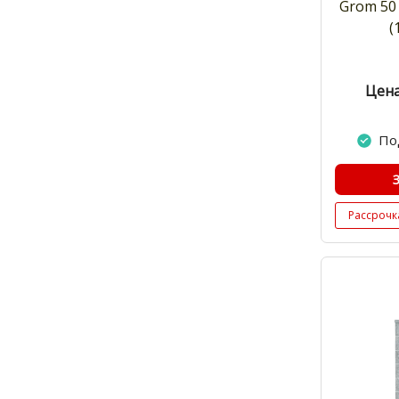
Grom 50
(
Цена
По
Рассрочк