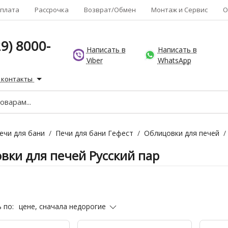
плата
Рассрочка
Возврат/Обмен
Монтаж и Сервис
О
9) 8000-
Написать в
Написать в
Viber
WhatsApp
 контакты
ечи для бани
/
Печи для бани Гефест
/
Облицовки для печей
/
вки для печей Русский пар
цене, сначала недорогие
 по: