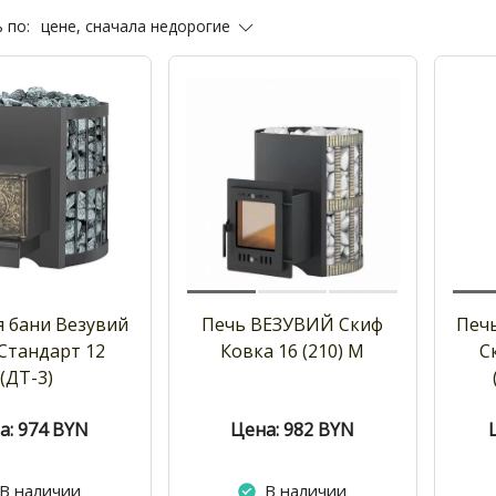
цене, сначала недорогие
 по:
я бани Везувий
Печь ВЕЗУВИЙ Скиф
Печь
Стандарт 12
Ковка 16 (210) М
С
(ДТ-3)
а: 974
BYN
Цена: 982
BYN
В наличии
В наличии