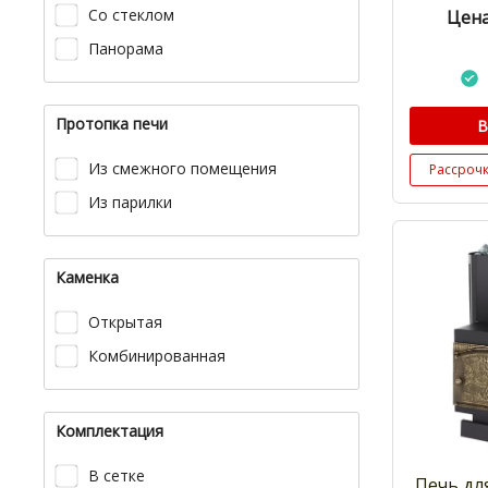
Со стеклом
Цена
Панорама
Протопка печи
В
Из смежного помещения
Рассроч
Из парилки
Каменка
Открытая
Комбинированная
Комплектация
В сетке
Печь дл