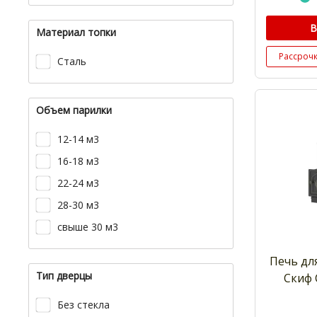
В
Материал топки
Рассроч
Сталь
Объем парилки
12-14 м3
16-18 м3
22-24 м3
28-30 м3
свыше 30 м3
Печь дл
Тип дверцы
Скиф 
Без стекла