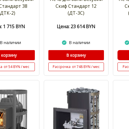
Стандарт 38
Скиф Стандарт 12
С
(ДТК-2)
(ДТ-3С)
: 1 715
BYN
Цена: 23 614
BYN
В наличии
В наличии
 корзину
В корзину
ка
от 54 BYN / мес
Рассрочка
от 748 BYN / мес
Рас