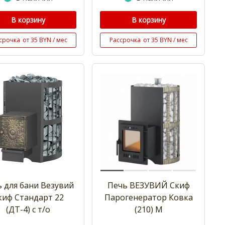
В корзину
В корзину
срочка
от 35 BYN / мес
Рассрочка
от 35 BYN / мес
 для бани Везувий
Печь ВЕЗУВИЙ Скиф
киф Стандарт 22
Парогенератор Ковка
(ДТ-4) с т/о
(210) М