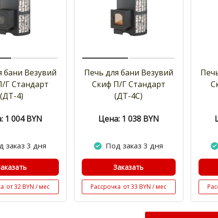
я бани Везувий
Печь для бани Везувий
Печь
П/Г Стандарт
Скиф П/Г Стандарт
С
(ДТ-4)
(ДТ-4С)
: 1 004
BYN
Цена: 1 038
BYN
д заказ 3 дня
Под заказ 3 дня
Заказать
Заказать
ка
от 32 BYN / мес
Рассрочка
от 33 BYN / мес
Рас