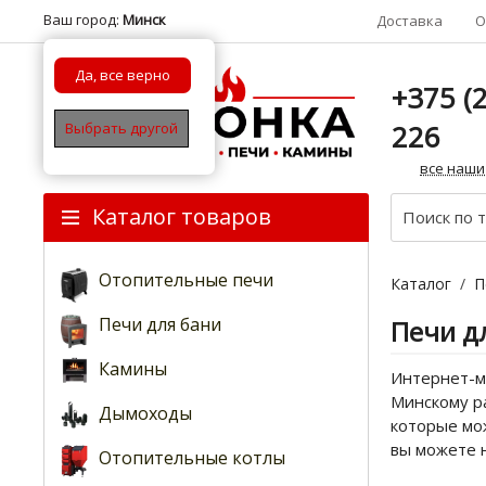
Ваш город:
Минск
Доставка
О
Да, все верно
+375 (2
226
Выбрать другой
все наши
Каталог товаров
Отопительные печи
Каталог
/
П
Печи для бани
Печи д
Камины
Интернет-ма
Минскому ра
Дымоходы
которые мож
вы можете 
Отопительные котлы