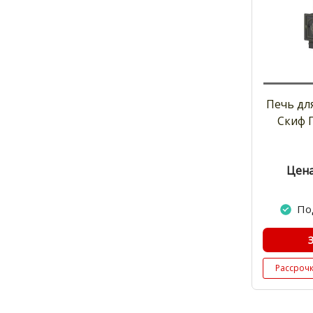
Печь дл
Скиф 
Цена
По
Рассроч