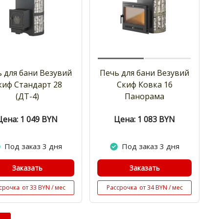
 для бани Везувий
Печь для бани Везувий
киф Стандарт 28
Скиф Ковка 16
(ДТ-4)
Панорама
Цена: 1 049
BYN
Цена: 1 083
BYN
Под заказ 3 дня
Под заказ 3 дня
Заказать
Заказать
срочка
от 33 BYN / мес
Рассрочка
от 34 BYN / мес