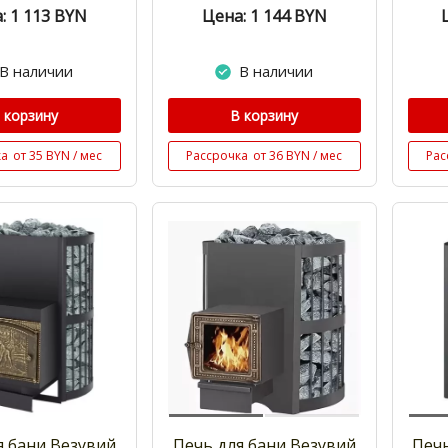
: 1 113
BYN
Цена: 1 144
BYN
В наличии
В наличии
 корзину
В корзину
ка
от 35 BYN / мес
Рассрочка
от 36 BYN / мес
Рас
я бани Везувий
Печь для бани Везувий
Печь