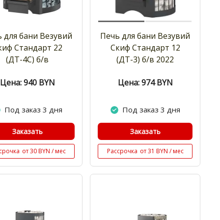
 для бани Везувий
Печь для бани Везувий
киф Стандарт 22
Скиф Стандарт 12
(ДТ-4С) б/в
(ДТ-3) б/в 2022
Цена: 940
BYN
Цена: 974
BYN
Под заказ 3 дня
Под заказ 3 дня
Заказать
Заказать
срочка
от 30 BYN / мес
Рассрочка
от 31 BYN / мес