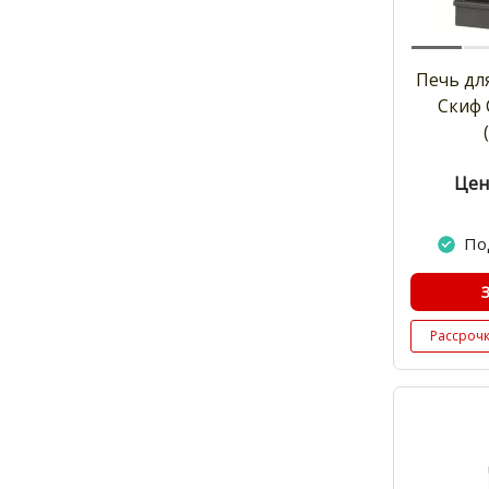
Печь дл
Скиф 
Цен
По
Рассроч