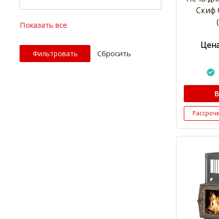
Скиф 
Показать все
Цена
Cбросить
В
Рассроч