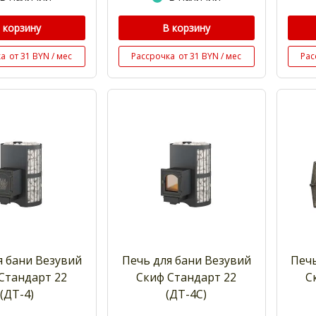
 корзину
В корзину
ка
от 31 BYN / мес
Рассрочка
от 31 BYN / мес
Рас
я бани Везувий
Печь для бани Везувий
Печь
Стандарт 22
Скиф Стандарт 22
С
(ДТ-4)
(ДТ-4С)