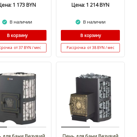
Цена: 1 173
BYN
Цена: 1 214
BYN
В наличии
В наличии
В корзину
В корзину
срочка
от 37 BYN / мес
Рассрочка
от 38 BYN / мес
 для бани Везувий
Печь для бани Везувий