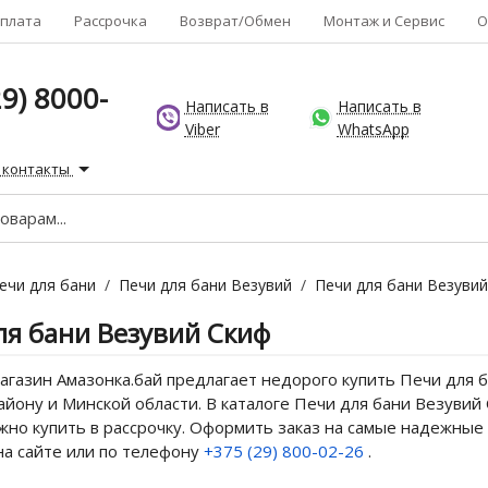
плата
Рассрочка
Возврат/Обмен
Монтаж и Сервис
О
9) 8000-
Написать в
Написать в
Viber
WhatsApp
 контакты
ечи для бани
/
Печи для бани Везувий
/
Печи для бани Везуви
ля бани Везувий Скиф
газин Амазонка.бай предлагает недорого купить Печи для б
йону и Минской области. В каталоге Печи для бани Везувий 
но купить в рассрочку. Оформить заказ на самые надежные 
на сайте или по телефону
+375 (29) 800-02-26
.