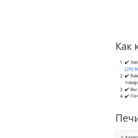
Как 
✔️ За
(29) 
✔️ Ва
товар
✔️ Вы
✔️ Пе
Печи
⭐ Катег