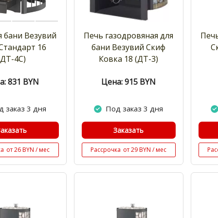
я бани Везувий
Печь газодровяная для
Печь
Стандарт 16
бани Везувий Скиф
С
(ДТ-4С)
Ковка 18 (ДТ-3)
а: 831
BYN
Цена: 915
BYN
д заказ 3 дня
Под заказ 3 дня
Заказать
Заказать
ка
от 26 BYN / мес
Рассрочка
от 29 BYN / мес
Рас