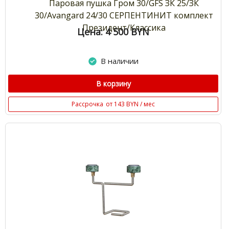
Паровая пушка Гром 30/GFS ЗК 25/ЗК
30/Avangard 24/30 СЕРПЕНТИНИТ комплект
Президент/Классика
Цена: 4 500
BYN
В наличии
В корзину
Рассрочка
от 143 BYN / мес