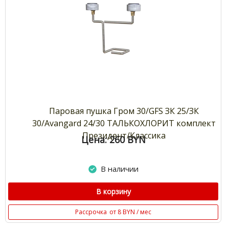
Паровая пушка Гром 30/GFS ЗК 25/ЗК
30/Avangard 24/30 ТАЛЬКОХЛОРИТ комплект
Президент/Классика
Цена: 260
BYN
В наличии
В корзину
Рассрочка
от 8 BYN / мес