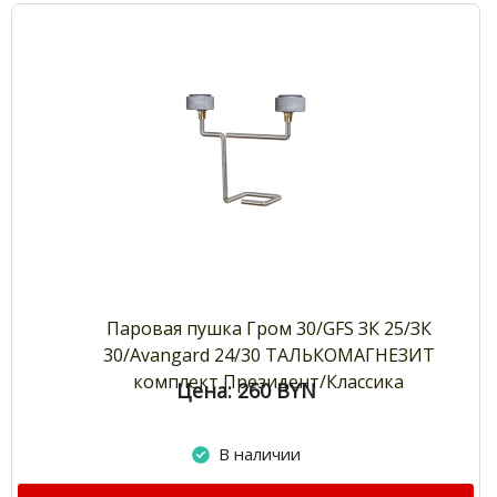
Паровая пушка Гром 30/GFS ЗК 25/ЗК
30/Avangard 24/30 ТАЛЬКОМАГНЕЗИТ
комплект Президент/Классика
Цена: 260
BYN
В наличии