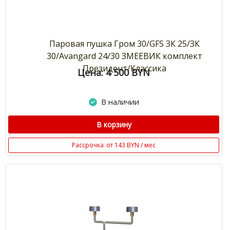
Паровая пушка Гром 30/GFS ЗК 25/ЗК
30/Avangard 24/30 ЗМЕЕВИК комплект
Президент/Классика
Цена: 4 500
BYN
В наличии
В корзину
Рассрочка
от 143 BYN / мес